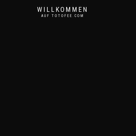
WILLKOMMEN
AUF TOTOFEE.COM